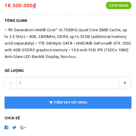
18.500.000₫
CÒN HÀNG
TỔNG QUAN
• 7th Generation Intel® Core™ i5-7300HQ Quad Core (6MB Cache, up
to 3.5 GHz) • 4GB, 2400MHz, DDR4; up to 32GB (additional memory
sold separately) • 1TB 5400rpm SATA • NVIDIA® GeForce® GTX 1050
with 4GB GDDR5 graphics memory • 15.6-inch FHD IPS (1920 x 1080)
Anti-Glare LED-Backlit Display, Non-tou...
SỐ LƯỢNG
-
+
THÊM VÀO GIỎ HÀNG
CHIA SẺ