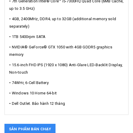
• 7th Generation Intel® Core™ i5-7300HQ Quad Core (6MB Cache,
up to 3.5 GHz)
• 4GB, 2400MHz, DDR4; up to 32GB (additional memory sold
separately)
• 1TB 5400rpm SATA
• NVIDIA® GeForce® GTX 1050 with 4GB GDDR5 graphics
memory
• 15.6-inch FHD IPS (1920 x 1080) Anti-Glare LED-Backlit Display,
Non-touch
• 74WHr, 6-Cell Battery
• Windows 10 Home 64-bit
• Dell Outlet. Bảo hành 12 tháng
SẢN PHẨM BÁN CHẠY