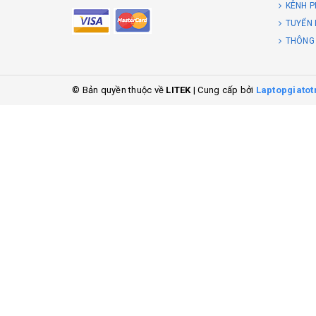
KÊNH P
TUYỂN
THÔNG
© Bản quyền thuộc về
LITEK
|
Cung cấp bởi
Laptopgiatot