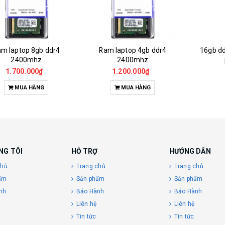
m laptop 8gb ddr4
Ram laptop 4gb ddr4
16gb dd
2400mhz
2400mhz
1.700.000₫
1.200.000₫
MUA HÀNG
MUA HÀNG
NG TÔI
HỖ TRỢ
HƯỚNG DẪN
chủ
Trang chủ
Trang chủ
ẩm
Sản phẩm
Sản phẩm
nh
Bảo Hành
Bảo Hành
Liên hệ
Liên hệ
Tin tức
Tin tức