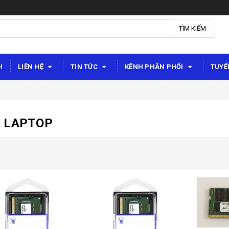
TÌM KIẾM
H
LIÊN HỆ
TIN TỨC
KÊNH PHÂN PHỐI
TUYỂ
 LAPTOP