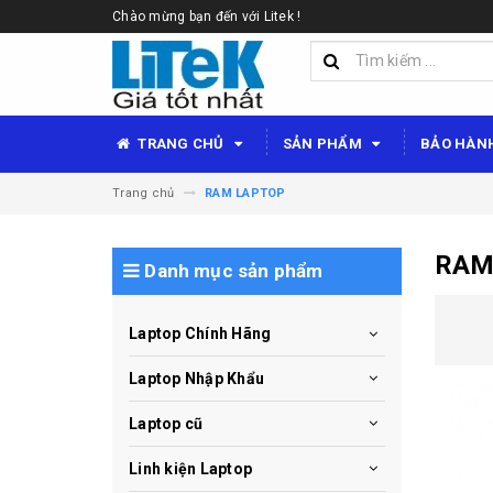
Chào mừng bạn đến với Litek !
TRANG CHỦ
SẢN PHẨM
BẢO HÀN
Trang chủ
RAM LAPTOP
RAM
Danh mục sản phẩm
Laptop Chính Hãng
Laptop Nhập Khẩu
Laptop cũ
Linh kiện Laptop