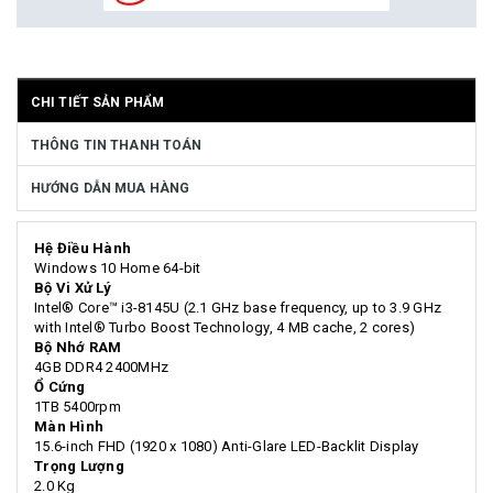
CHI TIẾT SẢN PHẨM
THÔNG TIN THANH TOÁN
HƯỚNG DẪN MUA HÀNG
Hệ Điều Hành
Windows 10 Home 64-bit
Bộ Vi Xử Lý
Intel® Core™ i3-8145U (2.1 GHz base frequency, up to 3.9 GHz
with Intel® Turbo Boost Technology, 4 MB cache, 2 cores)
Bộ Nhớ RAM
4GB DDR4 2400MHz
Ổ Cứng
1TB 5400rpm
Màn Hình
15.6-inch FHD (1920 x 1080) Anti-Glare LED-Backlit Display
Trọng Lượng
2.0 Kg