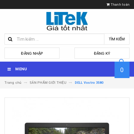
Thanh toán
TÌM KIẾM
hoặc
ĐĂNG NHẬP
ĐĂNG KÝ
0
MENU
Trang chủ
SẢN PHẨM GIỚI THIỆU
DELL Vostro 3580