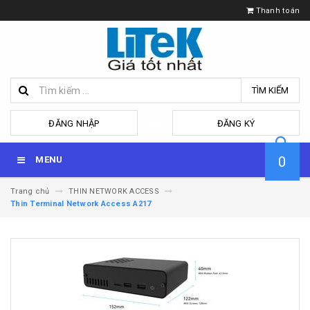
Thanh toán
TÌM KIẾM
hoặc
ĐĂNG NHẬP
ĐĂNG KÝ
0
MENU
Trang chủ
THIN NETWORK ACCESS
Thin Terminal Network Access A217