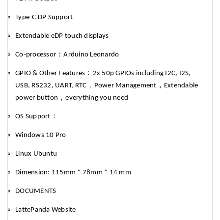
Type-C DP Support
Extendable eDP touch displays
：
Co-processor
Arduino Leonardo
：
GPIO & Other Features
2x 50p GPIOs including I2C, I2S,
，
，
USB, RS232, UART, RTC
Power Management
Extendable
，
power button
everything you need
：
OS Support
Windows 10 Pro
Linux Ubuntu
Dimension: 115mm * 78mm * 14 mm
DOCUMENTS
LattePanda Website