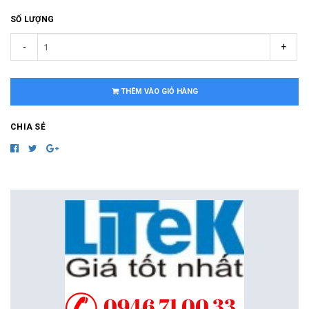
SỐ LƯỢNG
-
+
THÊM VÀO GIỎ HÀNG
CHIA SẺ