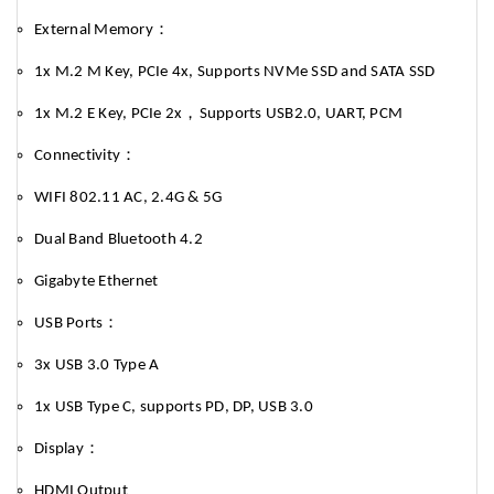
：
External Memory
1x M.2 M Key, PCIe 4x, Supports NVMe SSD and SATA SSD
，
1x M.2 E Key, PCIe 2x
Supports USB2.0, UART, PCM
：
Connectivity
WIFI 802.11 AC, 2.4G & 5G
Dual Band Bluetooth 4.2
Gigabyte Ethernet
：
USB Ports
3x USB 3.0 Type A
1x USB Type C, supports PD, DP, USB 3.0
：
Display
HDMI Output