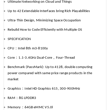
Ultimate Networking on Cloud and Things
Up to 42 Extendable Interfaces bring Rich Playabilities
Ultra-Thin Design, Minimizing Space Occupation
Rebuild How to Code Efficiently with Multiple OS
SPECIFICATION
：
CPU
Intel 8th m3-8100y
：
，
Core
1.1-3.4GHz Dual-Core
Four-Thread
Benchmark (PassMark): Up to 4128, double computing
power compared with same price range products in the
market
：
Graphics
Intel HD Graphics 615, 300-900MHz
：
RAM
8G LPDDR3
：
Memory
64GB eMMC V5.0l